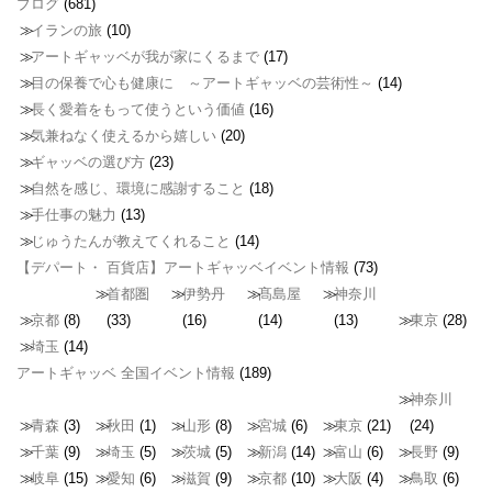
ブログ
(681)
イランの旅
(10)
アートギャッベが我が家にくるまで
(17)
目の保養で心も健康に ～アートギャッベの芸術性～
(14)
長く愛着をもって使うという価値
(16)
気兼ねなく使えるから嬉しい
(20)
ギャッベの選び方
(23)
自然を感じ、環境に感謝すること
(18)
手仕事の魅力
(13)
じゅうたんが教えてくれること
(14)
【デパート・ 百貨店】アートギャッベイベント情報
(73)
首都圏
伊勢丹
髙島屋
神奈川
京都
(8)
(33)
(16)
(14)
(13)
東京
(28)
埼玉
(14)
アートギャッベ 全国イベント情報
(189)
神奈川
青森
(3)
秋田
(1)
山形
(8)
宮城
(6)
東京
(21)
(24)
千葉
(9)
埼玉
(5)
茨城
(5)
新潟
(14)
富山
(6)
長野
(9)
岐阜
(15)
愛知
(6)
滋賀
(9)
京都
(10)
大阪
(4)
鳥取
(6)